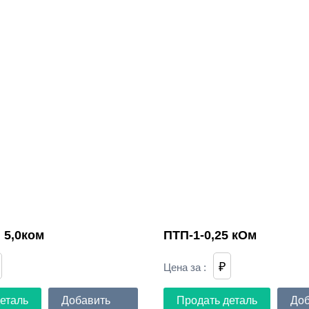
 5,0ком
ПТП-1-0,25 кОм
₽
Цена за
:
еталь
Добавить
Продать деталь
Доб