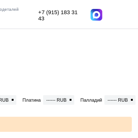
иодеталей
+7 (915) 183 31
43
- RUB
Платина
------ RUB
Палладий
------ RUB