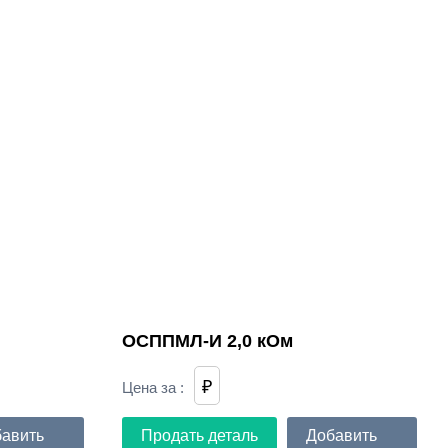
ОСППМЛ-И 2,0 кОм
₽
Цена за
:
авить
Продать деталь
Добавить