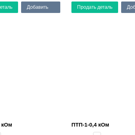
еталь
Добавить
Продать деталь
Доб
2 кОм
ПТП-1-0,4 кОм