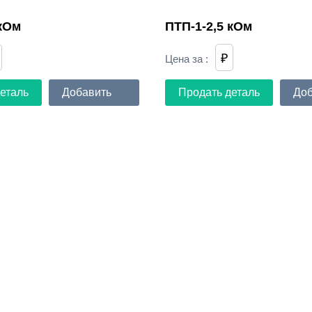
 кОм
ПТП-1-2,5 кОм
₽
Цена за
:
еталь
Добавить
Продать деталь
Доб