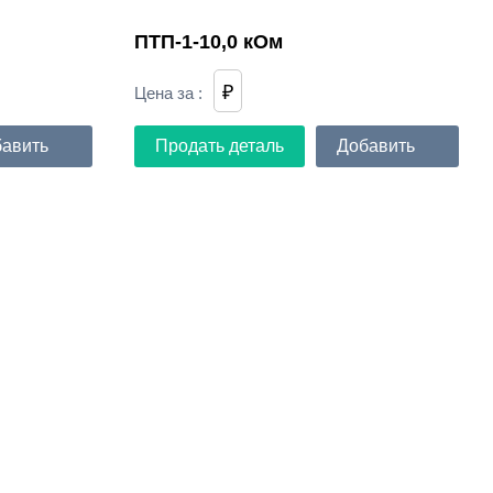
ПТП-1-10,0 кОм
₽
Цена за
:
авить
Продать деталь
Добавить