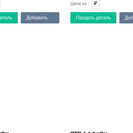
₽
Цена за
:
еталь
Добавить
Продать деталь
Доб