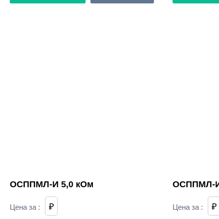
ОСППМЛ-И 5,0 кОм
ОСППМЛ-И
₽
₽
Цена за
:
Цена за
: