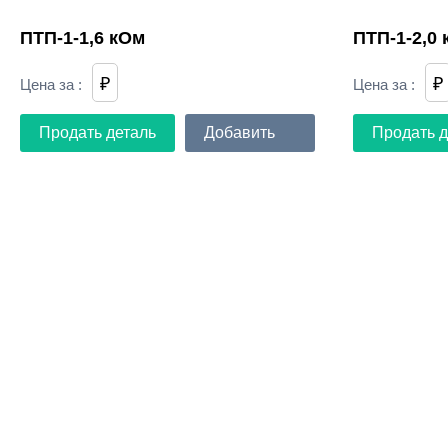
ПТП-1-1,6 кОм
ПТП-1-2,0
₽
₽
Цена за
:
Цена за
:
Продать деталь
Добавить
Продать д