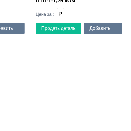
ПТП-1-1,25 кОм
₽
Цена за
:
авить
Продать деталь
Добавить