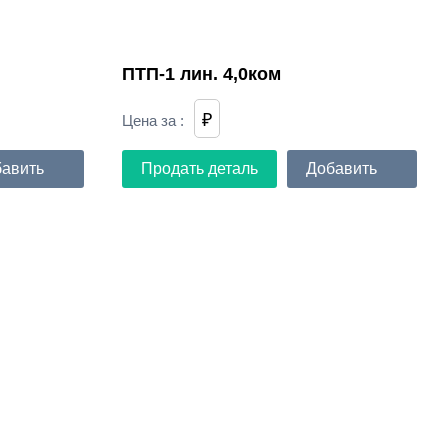
ПТП-1 лин. 4,0ком
₽
Цена за
:
авить
Продать деталь
Добавить