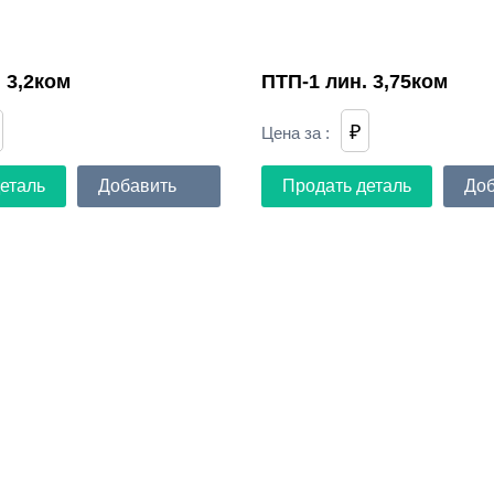
 3,2ком
ПТП-1 лин. 3,75ком
₽
Цена за
:
еталь
Добавить
Продать деталь
Доб