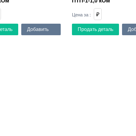
 кОм
ПТП-1-1,0 кОм
₽
Цена за
:
еталь
Добавить
Продать деталь
Доб