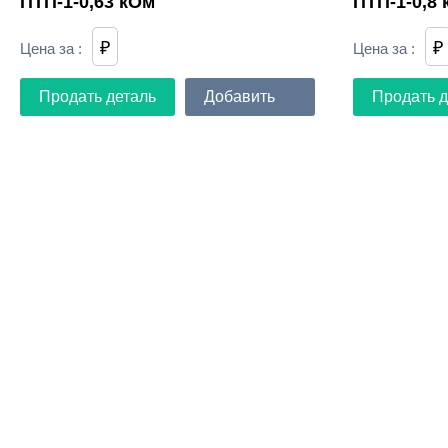
ПТП-1-0,63 кОм
ПТП-1-0,8
₽
₽
Цена за
:
Цена за
:
Продать деталь
Добавить
Продать д