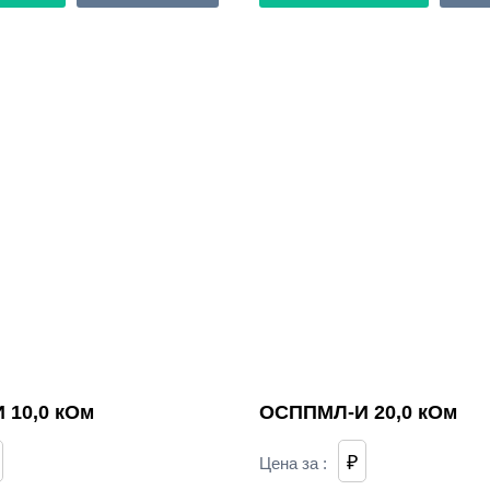
 10,0 кОм
ОСППМЛ-И 20,0 кОм
₽
Цена за
: