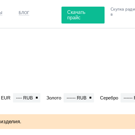
Скупка рад
Скачать
Ы
БЛОГ
в
прайс
Потенциометры
EUR
---- RUB
Золото
------ RUB
Серебро
-----
 изделия.