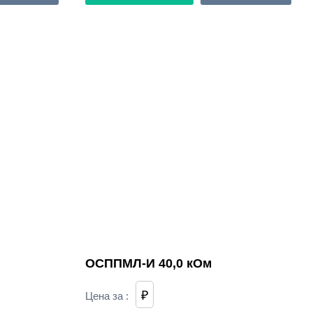
ОСППМЛ-И 40,0 кОм
₽
Цена за
: