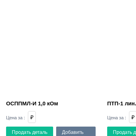
ОСППМЛ-И 1,0 кОм
ПТП-1 лин.
₽
₽
Цена за
:
Цена за
:
Продать деталь
Добавить
Продать д