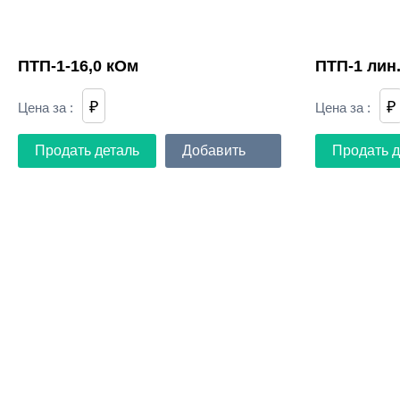
ПТП-1-16,0 кОм
ПТП-1 лин.
₽
₽
Цена за
:
Цена за
:
Продать деталь
Добавить
Продать д