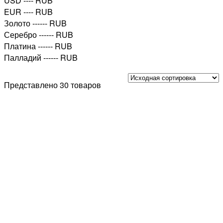
USD
---- RUB
EUR
---- RUB
Золото
------ RUB
Серебро
------ RUB
Платина
------ RUB
Палладий
------ RUB
Представлено 30 товаров