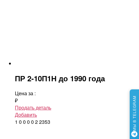
ПР 2-10П1Н до 1990 года
Цена за
:
МЫ В TELEGRAM
₽
Продать деталь
Добавить
1
0
0
0
0
2
2353